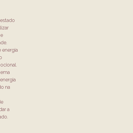
 estado
lizar
se
ade.
e energia
o
ocional.
stema
 energia
do na
de
dar a
ado.