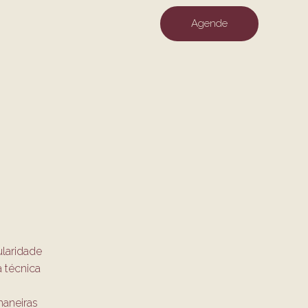
Agende
ularidade
 técnica
maneiras