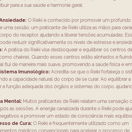
ibuir para a sua saúde e harmonia geral:
 Ansiedade:
O Reiki é conhecido por promover um profundo
 uma sessão, um praticante de Reiki utiliza as mãos para cana
 o corpo do receptor, ajudando a liberar tensões acumuladas. Es
ode reduzir significativamente os níveis de estresse e ansied
o:
A prática do Reiki visa desbloquear e equilibrar os centros d
como chakras. Quando esses centros estão alinhados e fluind
ital flui de maneira mais suave, promovendo a saúde física e em
Sistema Imunológico:
Acredita-se que o Reiki fortaleça o si
o a capacidade natural do corpo de se curar. Ao equilibrar a
oiar a função adequada dos órgãos e sistemas do corpo, ajudan
.
a Mental:
Muitos praticantes de Reiki relatam uma sensação 
pós as sessões. A energia canalizada durante o Reiki pode aju
negativos e promover um estado de consciência mais equilibr
esso de Cura:
O Reiki é frequentemente utilizado como um
mentos médicos convencionais para acelerar o processo de