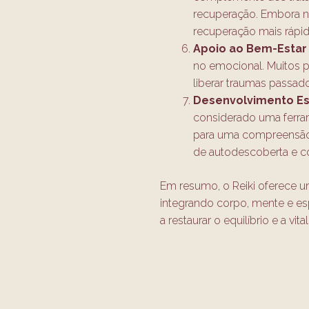
recuperação. Embora nã
recuperação mais rápi
Apoio ao Bem-Estar
no emocional. Muitos p
liberar traumas passad
Desenvolvimento Esp
considerado uma ferrame
para uma compreensão 
de autodescoberta e con
Em resumo, o Reiki oferece u
integrando corpo, mente e espír
a restaurar o equilíbrio e a v