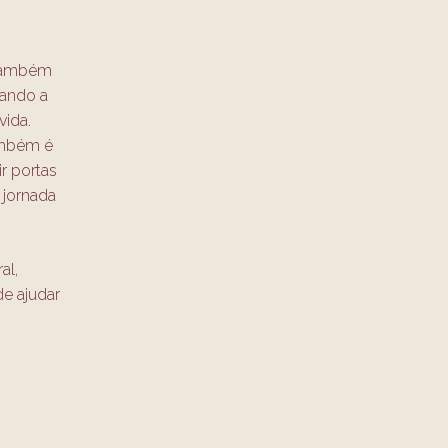
s também
dando a
vida.
também é
r portas
 jornada
al,
de ajudar