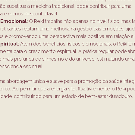
o substitua a medicina tradicional, pode contribuir para uma
da e menos desconfortável.
 Emocional:
O Reiki trabalha não apenas no nível físico, ma
raticantes relatam uma melhoria na gestão das emoções, aju
os e promovendo uma perspectiva mais positiva em relação à 
iritual:
Além dos benefícios físicos e emocionais, o Reiki 
nta para o crescimento espiritual. A prática regular pode abri
mais profunda de si mesmo e do universo, estimulando uma
sciência espiritual.
ma abordagem única e suave para a promoção da saúde integr
ito. Ao permitir que a energia vital flua livremente, o Reiki po
italidade, contribuindo para um estado de bem-estar duradouro.