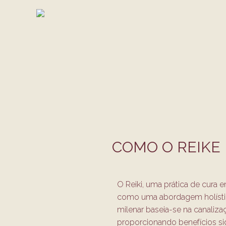
Skip
Post
to
navigation
content
COMO O REIKE
/
Reike
/ By
sadhika
O Reiki, uma prática de cura 
como uma abordagem holística
milenar baseia-se na canalizaçã
proporcionando benefícios sig