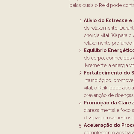
pelas quais o Reiki pode contr
Alívio do Estresse e
de relaxamento. Durante
energia vital (Ki) para
relaxamento profundo p
Equilíbrio Energétic
do corpo, conhecidos 
livremente, a energia v
Fortalecimento do 
imunológico, promovend
vital, o Reiki pode ap
prevenção de doenças
Promoção da Clarez
clareza mental e foco a
dissipar pensamentos 
Aceleração do Proc
complemento aos trata